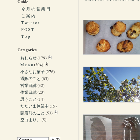
Guide
今 月 の 営 業 日
ご 案 内
T w i t t e r
P O S T
T o p
Categories
おしらせ
(179)
M e n u
(304)
小さなお菓子
(276)
通販のこと
(63)
営業日誌
(32)
作業日誌
(23)
思うこと
(14)
ただいま休業中
(15)
開店前のこと
(53)
空白より。
(5)