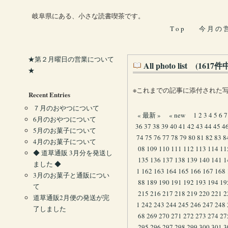
岐阜県にある、小さな読書喫茶です。
T o p
今 月 の 
★第２月曜日の営業について
All photo list (161
★
※これまでの記事に添付された
Recent Entries
７月のおやつについて
« 最新 »
« new
1
2
3
4
5
6
7
6月のおやつについて
36
37
38
39
40
41
42
43
44
45
4
5月のお菓子について
74
75
76
77
78
79
80
81
82
83
8
4月のお菓子について
08
109
110
111
112
113
114
11
◆ 道草通販 3月分を発送し
135
136
137
138
139
140
141
1
ました ◆
1
162
163
164
165
166
167
168
3月のお菓子と通販につい
88
189
190
191
192
193
194
19
て
215
216
217
218
219
220
221
2
道草通販2月便の発送が完
1
242
243
244
245
246
247
248
了しました
68
269
270
271
272
273
274
27
295
296
297
298
299
300
301
3