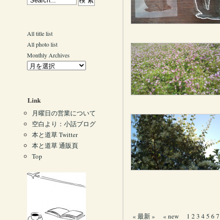
All title list
All photo list
Monthly Archives
Link
月曜日の営業について
空白より：小話ブログ
本と道草 Twitter
本と道草 通販頁
Top
« 最新 »
« new
1
2
3
4
5
6
7