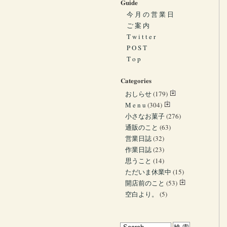
Guide
今 月 の 営 業 日
ご 案 内
T w i t t e r
P O S T
T o p
Categories
おしらせ
(179)
M e n u
(304)
小さなお菓子
(276)
通販のこと
(63)
営業日誌
(32)
作業日誌
(23)
思うこと
(14)
ただいま休業中
(15)
開店前のこと
(53)
空白より。
(5)