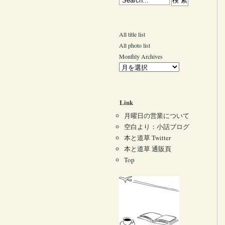
All title list
All photo list
Monthly Archives
Link
月曜日の営業について
空白より：小話ブログ
本と道草 Twitter
本と道草 通販頁
Top