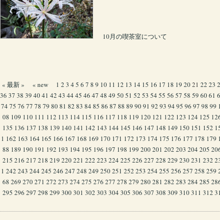
10月の喫茶室について
« 最新 »
« new
1
2
3
4
5
6
7
8
9
10
11
12
13
14
15
16
17
18
19
20
21
22
23
36
37
38
39
40
41
42
43
44
45
46
47
48
49
50
51
52
53
54
55
56
57
58
59
60
61
74
75
76
77
78
79
80
81
82
83
84
85
86
87
88
89
90
91
92
93
94
95
96
97
98
99
08
109
110
111
112
113
114
115
116
117
118
119
120
121
122
123
124
125
12
135
136
137
138
139
140
141
142
143
144
145
146
147
148
149
150
151
152
1
1
162
163
164
165
166
167
168
169
170
171
172
173
174
175
176
177
178
179
88
189
190
191
192
193
194
195
196
197
198
199
200
201
202
203
204
205
20
215
216
217
218
219
220
221
222
223
224
225
226
227
228
229
230
231
232
2
1
242
243
244
245
246
247
248
249
250
251
252
253
254
255
256
257
258
259
68
269
270
271
272
273
274
275
276
277
278
279
280
281
282
283
284
285
28
295
296
297
298
299
300
301
302
303
304
305
306
307
308
309
310
311
312
3