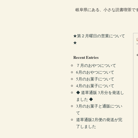
岐阜県にある、小さな読書喫茶で
★第２月曜日の営業について
★
Recent Entries
７月のおやつについて
6月のおやつについて
5月のお菓子について
4月のお菓子について
◆ 道草通販 3月分を発送し
ました ◆
3月のお菓子と通販につい
て
道草通販2月便の発送が完
了しました