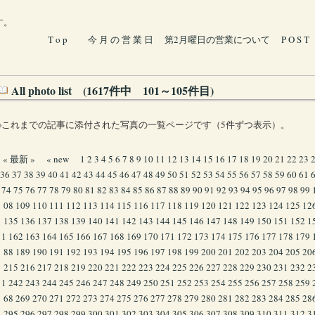
す。
T o p
今 月 の 営 業 日
第2月曜日の営業について
P O S T
All photo list (1617件中 101～105件目)
※これまでの記事に添付された写真の一覧ページです（5件ずつ表示）。
« 最新 »
« new
1
2
3
4
5
6
7
8
9
10
11
12
13
14
15
16
17
18
19
20
21
22
23
36
37
38
39
40
41
42
43
44
45
46
47
48
49
50
51
52
53
54
55
56
57
58
59
60
61
74
75
76
77
78
79
80
81
82
83
84
85
86
87
88
89
90
91
92
93
94
95
96
97
98
99
08
109
110
111
112
113
114
115
116
117
118
119
120
121
122
123
124
125
12
135
136
137
138
139
140
141
142
143
144
145
146
147
148
149
150
151
152
1
1
162
163
164
165
166
167
168
169
170
171
172
173
174
175
176
177
178
179
88
189
190
191
192
193
194
195
196
197
198
199
200
201
202
203
204
205
20
215
216
217
218
219
220
221
222
223
224
225
226
227
228
229
230
231
232
2
1
242
243
244
245
246
247
248
249
250
251
252
253
254
255
256
257
258
259
68
269
270
271
272
273
274
275
276
277
278
279
280
281
282
283
284
285
28
295
296
297
298
299
300
301
302
303
304
305
306
307
308
309
310
311
312
3