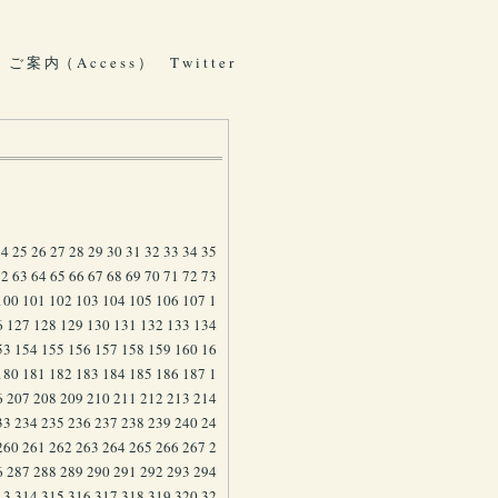
ご 案 内（ A c c e s s ）
T w i t t e r
24
25
26
27
28
29
30
31
32
33
34
35
62
63
64
65
66
67
68
69
70
71
72
73
100
101
102
103
104
105
106
107
1
6
127
128
129
130
131
132
133
134
53
154
155
156
157
158
159
160
16
180
181
182
183
184
185
186
187
1
6
207
208
209
210
211
212
213
214
33
234
235
236
237
238
239
240
24
260
261
262
263
264
265
266
267
2
6
287
288
289
290
291
292
293
294
13
314
315
316
317
318
319
320
32