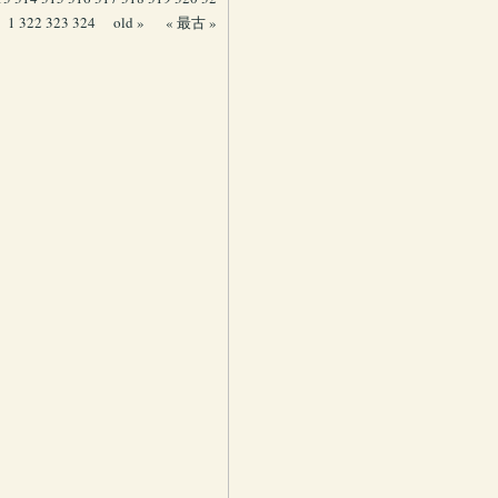
1
322
323
324
old »
« 最古 »