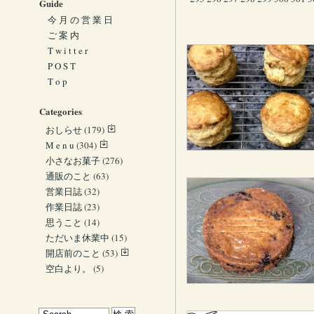
Guide
今 月 の 営 業 日
ご 案 内
T w i t t e r
P O S T
T o p
Categories
おしらせ
(179)
M e n u
(304)
小さなお菓子
(276)
通販のこと
(63)
営業日誌
(32)
作業日誌
(23)
思うこと
(14)
ただいま休業中
(15)
開店前のこと
(53)
空白より。
(5)