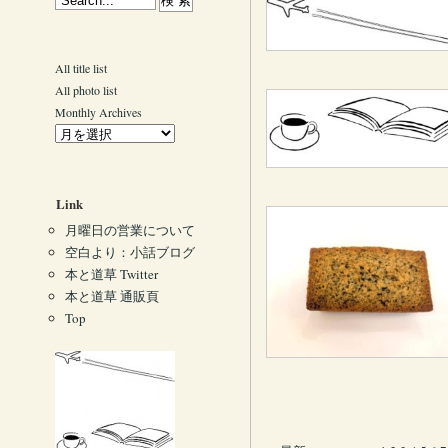
All title list
All photo list
Monthly Archives
Link
月曜日の営業について
空白より：小話ブログ
本と道草 Twitter
本と道草 通販頁
Top