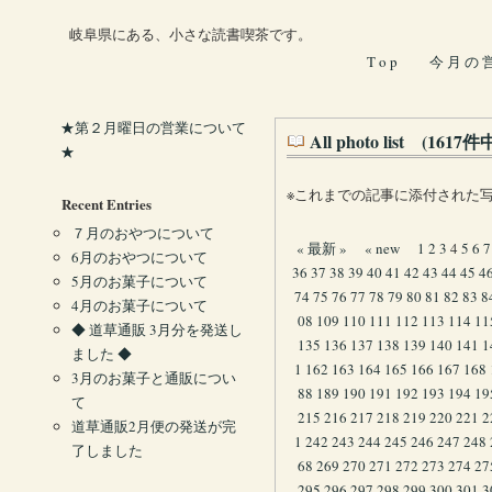
岐阜県にある、小さな読書喫茶です。
T o p
今 月 の 
★第２月曜日の営業について
All photo list (161
★
※これまでの記事に添付された
Recent Entries
７月のおやつについて
« 最新 »
« new
1
2
3
4
5
6
7
6月のおやつについて
36
37
38
39
40
41
42
43
44
45
4
5月のお菓子について
74
75
76
77
78
79
80
81
82
83
8
4月のお菓子について
08
109
110
111
112
113
114
11
◆ 道草通販 3月分を発送し
135
136
137
138
139
140
141
1
ました ◆
1
162
163
164
165
166
167
168
3月のお菓子と通販につい
88
189
190
191
192
193
194
19
て
215
216
217
218
219
220
221
2
道草通販2月便の発送が完
1
242
243
244
245
246
247
248
了しました
68
269
270
271
272
273
274
27
295
296
297
298
299
300
301
3