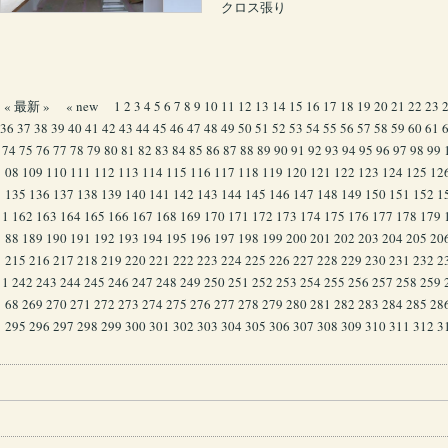
クロス張り
« 最新 »
« new
1
2
3
4
5
6
7
8
9
10
11
12
13
14
15
16
17
18
19
20
21
22
23
36
37
38
39
40
41
42
43
44
45
46
47
48
49
50
51
52
53
54
55
56
57
58
59
60
61
74
75
76
77
78
79
80
81
82
83
84
85
86
87
88
89
90
91
92
93
94
95
96
97
98
99
08
109
110
111
112
113
114
115
116
117
118
119
120
121
122
123
124
125
12
135
136
137
138
139
140
141
142
143
144
145
146
147
148
149
150
151
152
1
1
162
163
164
165
166
167
168
169
170
171
172
173
174
175
176
177
178
179
88
189
190
191
192
193
194
195
196
197
198
199
200
201
202
203
204
205
20
215
216
217
218
219
220
221
222
223
224
225
226
227
228
229
230
231
232
2
1
242
243
244
245
246
247
248
249
250
251
252
253
254
255
256
257
258
259
68
269
270
271
272
273
274
275
276
277
278
279
280
281
282
283
284
285
28
295
296
297
298
299
300
301
302
303
304
305
306
307
308
309
310
311
312
3