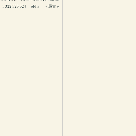
1
322
323
324
old »
« 最古 »