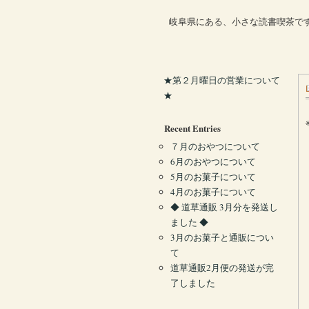
岐阜県にある、小さな読書喫茶で
★第２月曜日の営業について
★
Recent Entries
７月のおやつについて
6月のおやつについて
5月のお菓子について
4月のお菓子について
◆ 道草通販 3月分を発送し
ました ◆
3月のお菓子と通販につい
て
道草通販2月便の発送が完
了しました