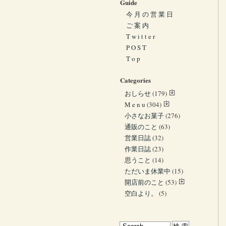
Guide
今 月 の 営 業 日
ご 案 内
T w i t t e r
P O S T
T o p
Categories
おしらせ
(179)
M e n u
(304)
小さなお菓子
(276)
通販のこと
(63)
営業日誌
(32)
作業日誌
(23)
思うこと
(14)
ただいま休業中
(15)
開店前のこと
(53)
空白より。
(5)