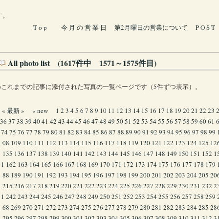
す。
T o p
今 月 の 営 業 日
第2月曜日の営業について
P O S T
All photo list (1617件中 1571～1575件目)
※これまでの記事に添付された写真の一覧ページです（5件ずつ表示）。
« 最新 »
« new
1
2
3
4
5
6
7
8
9
10
11
12
13
14
15
16
17
18
19
20
21
22
23
36
37
38
39
40
41
42
43
44
45
46
47
48
49
50
51
52
53
54
55
56
57
58
59
60
61
74
75
76
77
78
79
80
81
82
83
84
85
86
87
88
89
90
91
92
93
94
95
96
97
98
99
08
109
110
111
112
113
114
115
116
117
118
119
120
121
122
123
124
125
12
135
136
137
138
139
140
141
142
143
144
145
146
147
148
149
150
151
152
1
1
162
163
164
165
166
167
168
169
170
171
172
173
174
175
176
177
178
179
88
189
190
191
192
193
194
195
196
197
198
199
200
201
202
203
204
205
20
215
216
217
218
219
220
221
222
223
224
225
226
227
228
229
230
231
232
2
1
242
243
244
245
246
247
248
249
250
251
252
253
254
255
256
257
258
259
68
269
270
271
272
273
274
275
276
277
278
279
280
281
282
283
284
285
28
295
296
297
298
299
300
301
302
303
304
305
306
307
308
309
310
311
312
3