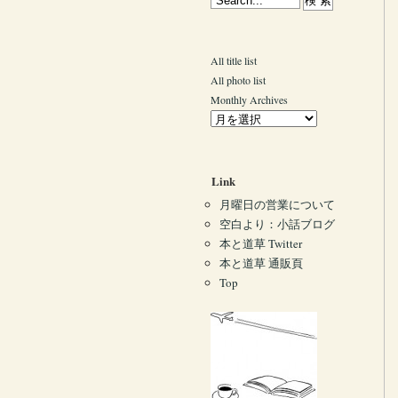
All title list
All photo list
Monthly Archives
Link
月曜日の営業について
空白より：小話ブログ
本と道草 Twitter
本と道草 通販頁
Top