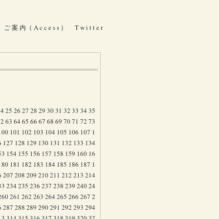
ご 案 内（ A c c e s s ）
T w i t t e r
24
25
26
27
28
29
30
31
32
33
34
35
62
63
64
65
66
67
68
69
70
71
72
73
100
101
102
103
104
105
106
107
1
6
127
128
129
130
131
132
133
134
53
154
155
156
157
158
159
160
16
180
181
182
183
184
185
186
187
1
6
207
208
209
210
211
212
213
214
33
234
235
236
237
238
239
240
24
260
261
262
263
264
265
266
267
2
6
287
288
289
290
291
292
293
294
13
314
315
316
317
318
319
320
32