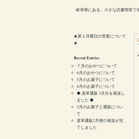
岐阜県にある、小さな読書喫茶で
★第２月曜日の営業について
★
Recent Entries
７月のおやつについて
6月のおやつについて
5月のお菓子について
4月のお菓子について
◆ 道草通販 3月分を発送し
ました ◆
3月のお菓子と通販につい
て
道草通販2月便の発送が完
了しました