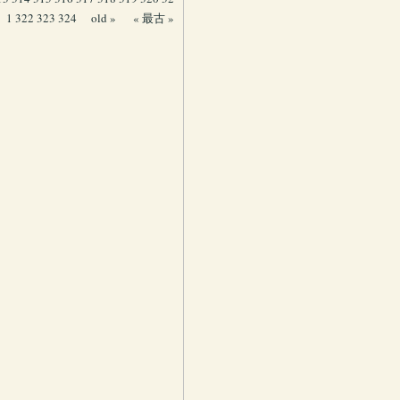
1
322
323
324
old »
« 最古 »