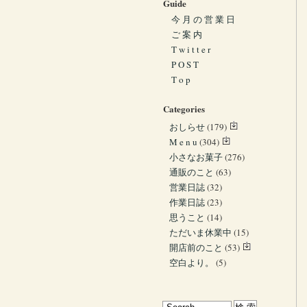
Guide
今 月 の 営 業 日
ご 案 内
T w i t t e r
P O S T
T o p
Categories
おしらせ
(179)
M e n u
(304)
小さなお菓子
(276)
通販のこと
(63)
営業日誌
(32)
作業日誌
(23)
思うこと
(14)
ただいま休業中
(15)
開店前のこと
(53)
空白より。
(5)