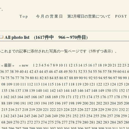
す。
T o p
今 月 の 営 業 日
第2月曜日の営業について
P O S T
All photo list (1617件中 966～970件目)
※これまでの記事に添付された写真の一覧ページです（5件ずつ表示）。
« 最新 »
« new
1
2
3
4
5
6
7
8
9
10
11
12
13
14
15
16
17
18
19
20
21
22
23
36
37
38
39
40
41
42
43
44
45
46
47
48
49
50
51
52
53
54
55
56
57
58
59
60
61
74
75
76
77
78
79
80
81
82
83
84
85
86
87
88
89
90
91
92
93
94
95
96
97
98
99
08
109
110
111
112
113
114
115
116
117
118
119
120
121
122
123
124
125
12
135
136
137
138
139
140
141
142
143
144
145
146
147
148
149
150
151
152
1
1
162
163
164
165
166
167
168
169
170
171
172
173
174
175
176
177
178
179
88
189
190
191
192
193
194
195
196
197
198
199
200
201
202
203
204
205
20
215
216
217
218
219
220
221
222
223
224
225
226
227
228
229
230
231
232
2
1
242
243
244
245
246
247
248
249
250
251
252
253
254
255
256
257
258
259
68
269
270
271
272
273
274
275
276
277
278
279
280
281
282
283
284
285
28
295
296
297
298
299
300
301
302
303
304
305
306
307
308
309
310
311
312
3