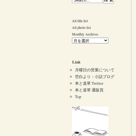
All title list
All photo list
Monthly Archives
Link
月曜日の営業について
空白より：小話ブログ
本と道草 Twitter
本と道草 通販頁
Top