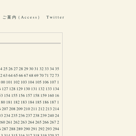
ご 案 内（ A c c e s s ）
T w i t t e r
24
25
26
27
28
29
30
31
32
33
34
35
62
63
64
65
66
67
68
69
70
71
72
73
100
101
102
103
104
105
106
107
1
6
127
128
129
130
131
132
133
134
53
154
155
156
157
158
159
160
16
180
181
182
183
184
185
186
187
1
6
207
208
209
210
211
212
213
214
33
234
235
236
237
238
239
240
24
260
261
262
263
264
265
266
267
2
6
287
288
289
290
291
292
293
294
13
314
315
316
317
318
319
320
32