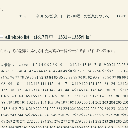
す。
T o p
今 月 の 営 業 日
第2月曜日の営業について
P O S T
All photo list (1617件中 1331～1335件目)
※これまでの記事に添付された写真の一覧ページです（5件ずつ表示）。
« 最新 »
« new
1
2
3
4
5
6
7
8
9
10
11
12
13
14
15
16
17
18
19
20
21
22
23
36
37
38
39
40
41
42
43
44
45
46
47
48
49
50
51
52
53
54
55
56
57
58
59
60
61
74
75
76
77
78
79
80
81
82
83
84
85
86
87
88
89
90
91
92
93
94
95
96
97
98
99
08
109
110
111
112
113
114
115
116
117
118
119
120
121
122
123
124
125
12
135
136
137
138
139
140
141
142
143
144
145
146
147
148
149
150
151
152
1
1
162
163
164
165
166
167
168
169
170
171
172
173
174
175
176
177
178
179
88
189
190
191
192
193
194
195
196
197
198
199
200
201
202
203
204
205
20
215
216
217
218
219
220
221
222
223
224
225
226
227
228
229
230
231
232
2
1
242
243
244
245
246
247
248
249
250
251
252
253
254
255
256
257
258
259
68
269
270
271
272
273
274
275
276
277
278
279
280
281
282
283
284
285
28
295
296
297
298
299
300
301
302
303
304
305
306
307
308
309
310
311
312
3