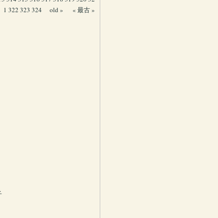
1
322
323
324
old »
« 最古 »
子