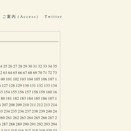
ご 案 内（ A c c e s s ）
T w i t t e r
24
25
26
27
28
29
30
31
32
33
34
35
62
63
64
65
66
67
68
69
70
71
72
73
100
101
102
103
104
105
106
107
1
6
127
128
129
130
131
132
133
134
53
154
155
156
157
158
159
160
16
180
181
182
183
184
185
186
187
1
6
207
208
209
210
211
212
213
214
33
234
235
236
237
238
239
240
24
260
261
262
263
264
265
266
267
2
6
287
288
289
290
291
292
293
294
13
314
315
316
317
318
319
320
32