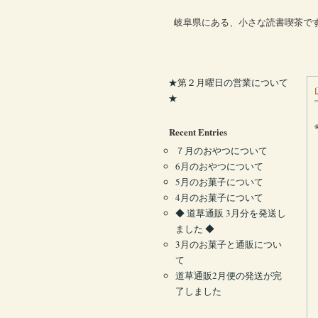
岐阜県にある、小さな読書喫茶で
★第２月曜日の営業について
★
Recent Entries
７月のおやつについて
6月のおやつについて
5月のお菓子について
4月のお菓子について
◆ 道草通販 3月分を発送し
ました ◆
3月のお菓子と通販につい
て
道草通販2月便の発送が完
了しました