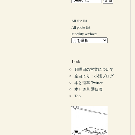
All title list
All photo list
Monthly Archives
Link
月曜日の営業について
空白より：小話ブログ
本と道草 Twitter
本と道草 通販頁
Top