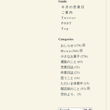
Guide
今 月 の 営 業 日
ご 案 内
T w i t t e r
P O S T
T o p
Categories
おしらせ
(179)
M e n u
(304)
小さなお菓子
(276)
通販のこと
(63)
営業日誌
(32)
作業日誌
(23)
思うこと
(14)
ただいま休業中
(15)
開店前のこと
(53)
空白より。
(5)