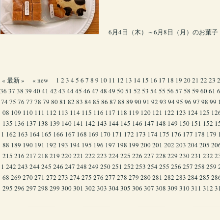
6月4日（木）～6月8日（月）のお菓子
« 最新 »
« new
1
2
3
4
5
6
7
8
9
10
11
12
13
14
15
16
17
18
19
20
21
22
23
36
37
38
39
40
41
42
43
44
45
46
47
48
49
50
51
52
53
54
55
56
57
58
59
60
61
74
75
76
77
78
79
80
81
82
83
84
85
86
87
88
89
90
91
92
93
94
95
96
97
98
99
08
109
110
111
112
113
114
115
116
117
118
119
120
121
122
123
124
125
12
135
136
137
138
139
140
141
142
143
144
145
146
147
148
149
150
151
152
1
1
162
163
164
165
166
167
168
169
170
171
172
173
174
175
176
177
178
179
88
189
190
191
192
193
194
195
196
197
198
199
200
201
202
203
204
205
20
215
216
217
218
219
220
221
222
223
224
225
226
227
228
229
230
231
232
2
1
242
243
244
245
246
247
248
249
250
251
252
253
254
255
256
257
258
259
68
269
270
271
272
273
274
275
276
277
278
279
280
281
282
283
284
285
28
295
296
297
298
299
300
301
302
303
304
305
306
307
308
309
310
311
312
3