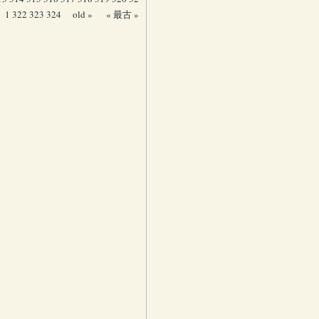
1
322
323
324
old »
« 最古 »