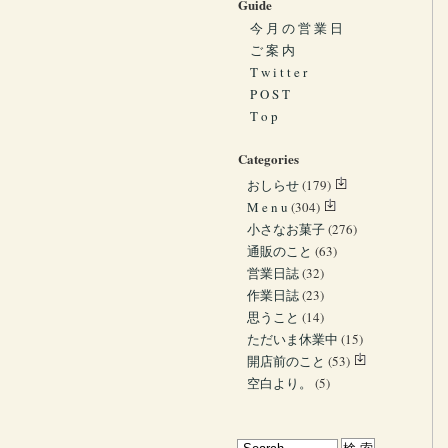
Guide
今 月 の 営 業 日
ご 案 内
T w i t t e r
P O S T
T o p
Categories
おしらせ
(179)
M e n u
(304)
小さなお菓子
(276)
通販のこと
(63)
営業日誌
(32)
作業日誌
(23)
思うこと
(14)
ただいま休業中
(15)
開店前のこと
(53)
空白より。
(5)