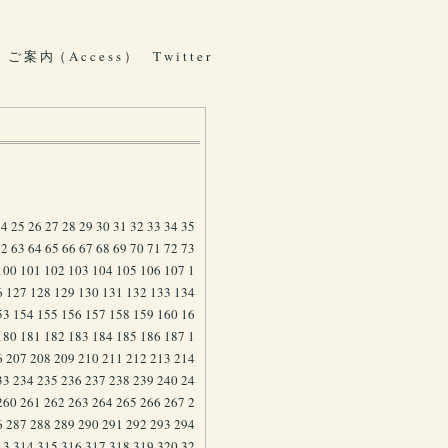
ご 案 内（ A c c e s s ）
T w i t t e r
24
25
26
27
28
29
30
31
32
33
34
35
62
63
64
65
66
67
68
69
70
71
72
73
100
101
102
103
104
105
106
107
1
6
127
128
129
130
131
132
133
134
53
154
155
156
157
158
159
160
16
180
181
182
183
184
185
186
187
1
6
207
208
209
210
211
212
213
214
33
234
235
236
237
238
239
240
24
260
261
262
263
264
265
266
267
2
6
287
288
289
290
291
292
293
294
13
314
315
316
317
318
319
320
32