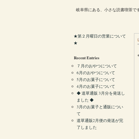
岐阜県にある、小さな読書喫茶で
★第２月曜日の営業について
★
Recent Entries
７月のおやつについて
6月のおやつについて
5月のお菓子について
4月のお菓子について
◆ 道草通販 3月分を発送し
ました ◆
3月のお菓子と通販につい
て
道草通販2月便の発送が完
了しました