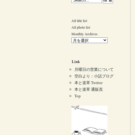
All title list
All photo list
Monthly Archives
Link
月曜日の営業について
空白より：小話ブログ
本と道草 Twitter
本と道草 通販頁
Top