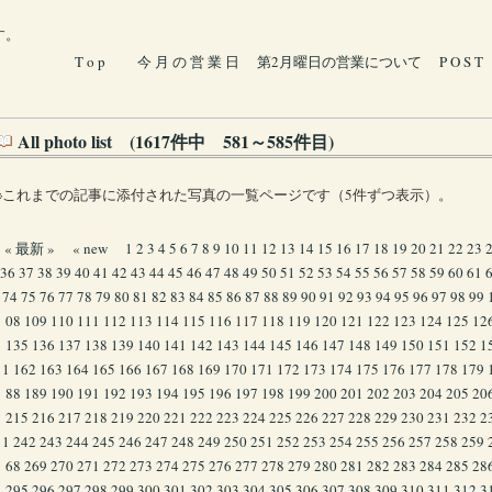
す。
T o p
今 月 の 営 業 日
第2月曜日の営業について
P O S T
All photo list (1617件中 581～585件目)
※これまでの記事に添付された写真の一覧ページです（5件ずつ表示）。
« 最新 »
« new
1
2
3
4
5
6
7
8
9
10
11
12
13
14
15
16
17
18
19
20
21
22
23
36
37
38
39
40
41
42
43
44
45
46
47
48
49
50
51
52
53
54
55
56
57
58
59
60
61
74
75
76
77
78
79
80
81
82
83
84
85
86
87
88
89
90
91
92
93
94
95
96
97
98
99
08
109
110
111
112
113
114
115
116
117
118
119
120
121
122
123
124
125
12
135
136
137
138
139
140
141
142
143
144
145
146
147
148
149
150
151
152
1
1
162
163
164
165
166
167
168
169
170
171
172
173
174
175
176
177
178
179
88
189
190
191
192
193
194
195
196
197
198
199
200
201
202
203
204
205
20
215
216
217
218
219
220
221
222
223
224
225
226
227
228
229
230
231
232
2
1
242
243
244
245
246
247
248
249
250
251
252
253
254
255
256
257
258
259
68
269
270
271
272
273
274
275
276
277
278
279
280
281
282
283
284
285
28
295
296
297
298
299
300
301
302
303
304
305
306
307
308
309
310
311
312
3