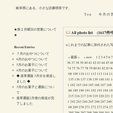
岐阜県にある、小さな読書喫茶です。
T o p
今 月 の 
★第２月曜日の営業について
All photo list (161
★
※これまでの記事に添付された
Recent Entries
７月のおやつについて
« 最新 »
« new
1
2
3
4
5
6
7
6月のおやつについて
36
37
38
39
40
41
42
43
44
45
4
5月のお菓子について
74
75
76
77
78
79
80
81
82
83
8
4月のお菓子について
08
109
110
111
112
113
114
11
◆ 道草通販 3月分を発送し
135
136
137
138
139
140
141
1
ました ◆
1
162
163
164
165
166
167
168
3月のお菓子と通販につい
88
189
190
191
192
193
194
19
て
215
216
217
218
219
220
221
2
道草通販2月便の発送が完
1
242
243
244
245
246
247
248
了しました
68
269
270
271
272
273
274
27
295
296
297
298
299
300
301
3