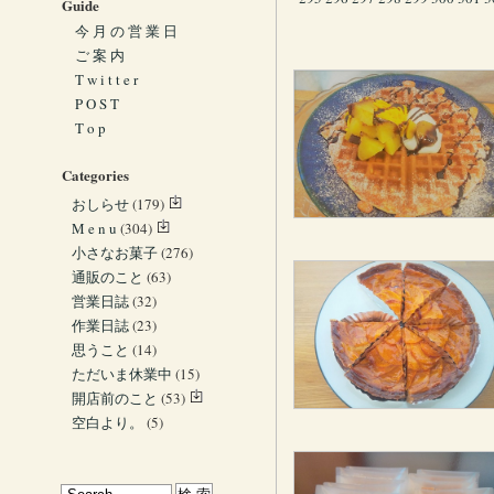
Guide
今 月 の 営 業 日
ご 案 内
T w i t t e r
P O S T
T o p
Categories
おしらせ
(179)
M e n u
(304)
小さなお菓子
(276)
通販のこと
(63)
営業日誌
(32)
作業日誌
(23)
思うこと
(14)
ただいま休業中
(15)
開店前のこと
(53)
空白より。
(5)