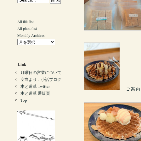
All title list
All photo list
Monthly Archives
Link
月曜日の営業について
空白より：小話ブログ
本と道草 Twitter
ご 案 内
本と道草 通販頁
Top