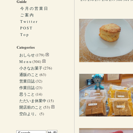
Guide
今 月 の 営 業 日
ご 案 内
T w i t t e r
P O S T
T o p
Categories
おしらせ
(179)
M e n u
(304)
小さなお菓子
(276)
通販のこと
(63)
営業日誌
(32)
作業日誌
(23)
思うこと
(14)
ただいま休業中
(15)
開店前のこと
(53)
空白より。
(5)