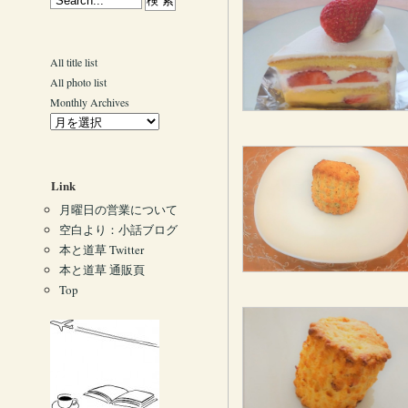
All title list
All photo list
Monthly Archives
Link
月曜日の営業について
空白より：小話ブログ
本と道草 Twitter
本と道草 通販頁
Top