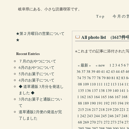
岐阜県にある、小さな読書喫茶です。
T o p
今 月 の 
★第２月曜日の営業について
All photo list (161
★
※これまでの記事に添付された
Recent Entries
７月のおやつについて
« 最新 »
« new
1
2
3
4
5
6
7
6月のおやつについて
36
37
38
39
40
41
42
43
44
45
4
5月のお菓子について
74
75
76
77
78
79
80
81
82
83
8
4月のお菓子について
08
109
110
111
112
113
114
11
◆ 道草通販 3月分を発送し
135
136
137
138
139
140
141
1
ました ◆
1
162
163
164
165
166
167
168
3月のお菓子と通販につい
88
189
190
191
192
193
194
19
て
215
216
217
218
219
220
221
2
道草通販2月便の発送が完
1
242
243
244
245
246
247
248
了しました
68
269
270
271
272
273
274
27
295
296
297
298
299
300
301
3