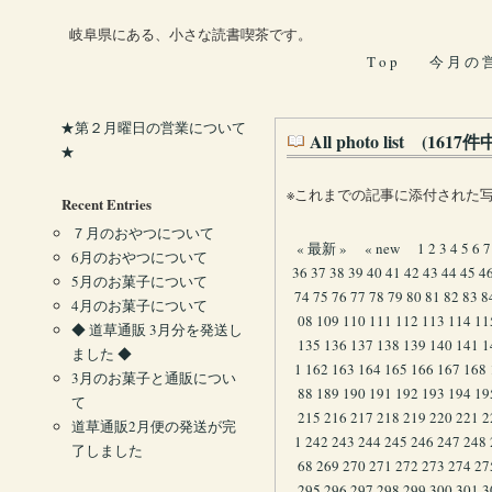
岐阜県にある、小さな読書喫茶です。
T o p
今 月 の 
★第２月曜日の営業について
All photo list (161
★
※これまでの記事に添付された
Recent Entries
７月のおやつについて
« 最新 »
« new
1
2
3
4
5
6
7
6月のおやつについて
36
37
38
39
40
41
42
43
44
45
4
5月のお菓子について
74
75
76
77
78
79
80
81
82
83
8
4月のお菓子について
08
109
110
111
112
113
114
11
◆ 道草通販 3月分を発送し
135
136
137
138
139
140
141
1
ました ◆
1
162
163
164
165
166
167
168
3月のお菓子と通販につい
88
189
190
191
192
193
194
19
て
215
216
217
218
219
220
221
2
道草通販2月便の発送が完
1
242
243
244
245
246
247
248
了しました
68
269
270
271
272
273
274
27
295
296
297
298
299
300
301
3