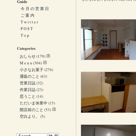
Guide
今 月 の 営 業 日
ご 案 内
T w i t t e r
P O S T
T o p
Categories
おしらせ
(179)
M e n u
(304)
小さなお菓子
(276)
通販のこと
(63)
営業日誌
(32)
作業日誌
(23)
思うこと
(14)
ただいま休業中
(15)
開店前のこと
(53)
空白より。
(5)