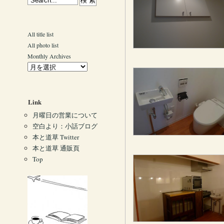
All title list
All photo list
Monthly Archives
Link
月曜日の営業について
空白より：小話ブログ
本と道草 Twitter
本と道草 通販頁
Top